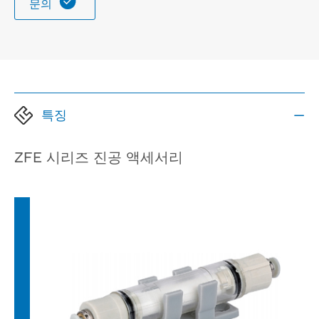

문의
특징

ZFE 시리즈 진공 액세서리