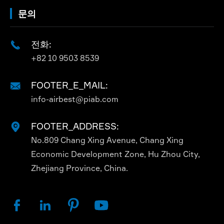
문의
전화:

+82 10 9503 8539
FOOTER_E_MAIL:

info-airbest@piab.com
FOOTER_ADDRESS:

No.809 Chang Xing Avenue, Chang Xing
Economic Development Zone, Hu Zhou City,
Zhejiang Province, China.



