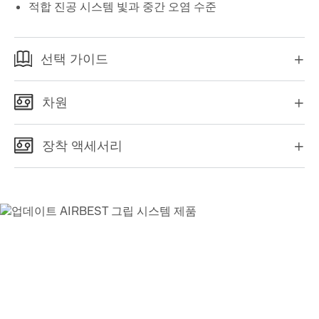
적합 진공 시스템 빛과 중간 오염 수준
선택 가이드

차원

장착 액세서리

AIRBEST-LEADING 진공
해결
책 협력 업체