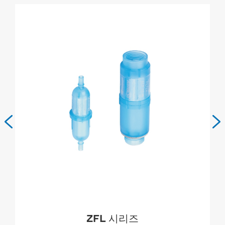


ZFL 시리즈