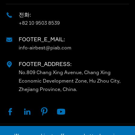
전화:

+82 10 9503 8539
FOOTER_E_MAIL:

info-airbest@piab.com
FOOTER_ADDRESS:

No.809 Chang Xing Avenue, Chang Xing
Economic Development Zone, Hu Zhou City,
Zhejiang Province, China.



