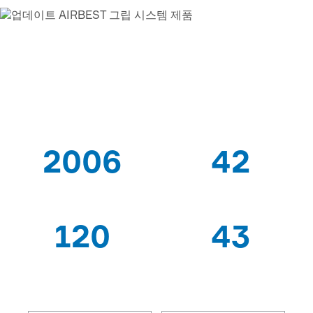
AIRBEST-LEADING 진공
해결
책 협력 업체
2006
42
이후
특허
120
43
전문가 노동자
수출 국가