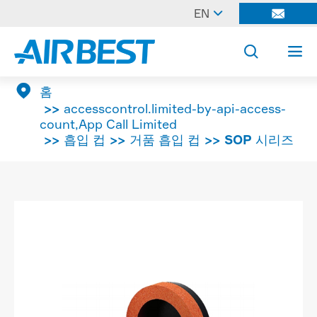

EN




홈
accesscontrol.limited-by-api-access-
count,App Call Limited
흡입 컵
거품 흡입 컵
SOP 시리즈