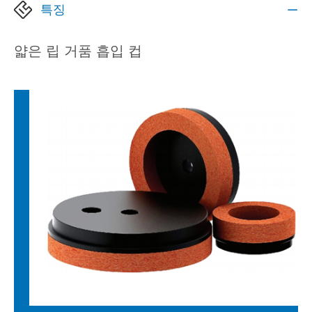
특징

얇은 립 거품 흡입 컵