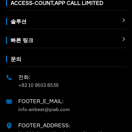
ACCESS-COUNT,APP CALL LIMITED
솔루션

빠른 링크

문의
전화:

+82 10 9503 8539
FOOTER_E_MAIL:

info-airbest@piab.com
FOOTER_ADDRESS:
