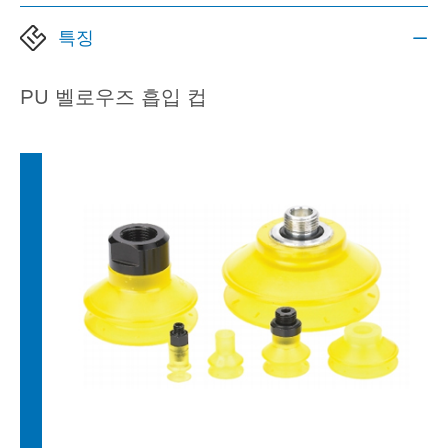
특징

PU 벨로우즈 흡입 컵