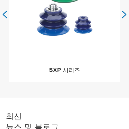


SXP 시리즈
더

최신
뉴스 및 블로그