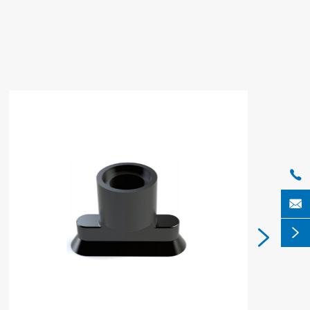



