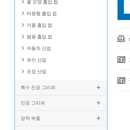
꽃 모양 흡입 컵

타원형 흡입 컵

거품 흡입 컵

범용 흡입 컵

자동차 산업

유리 산업

포장 산업

특수 진공 그리퍼

진공 그리퍼

장착 부품
