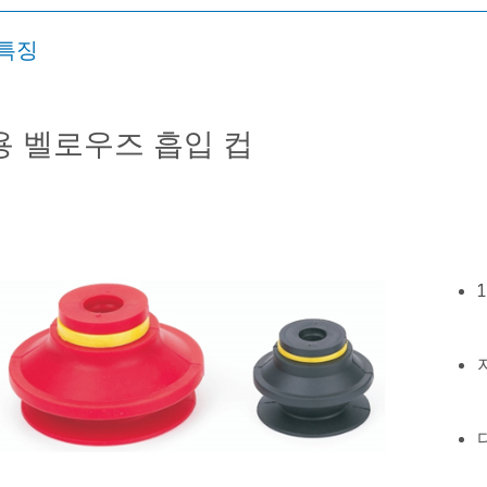
특징
용 벨로우즈 흡입 컵