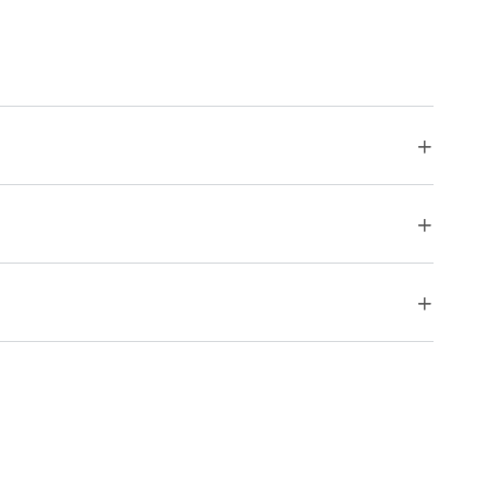


