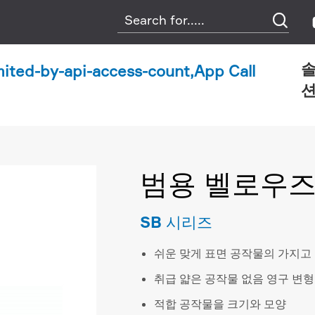

mited-by-api-access-count,App Call
-api-access-count,App Call Limited
흡입 컵
벨
범용 벨로우즈
SB 시리즈
쉬운 맞게 표면 공작물의 가지고
취급 얇은 공작물 없음 영구 변형
적합 공작물을 크기와 모양