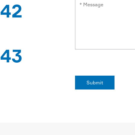
42
특허
43
수출 국가