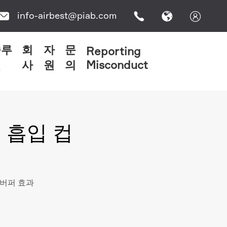
info-airbest@piab.com




솔루
회
자
문
Reporting
션
사
원
의
Misconduct
로우즈 흡입 컵
SB 시리즈
 흡입 컵
 버퍼 효과