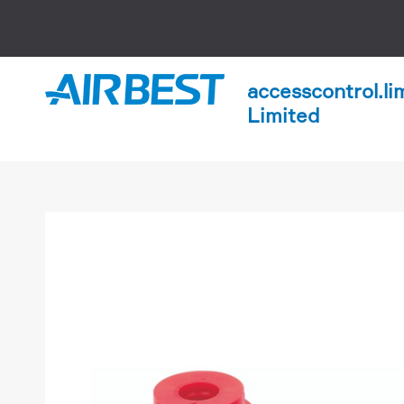
accesscontrol.li
Limited

홈
accesscontrol.limited-by