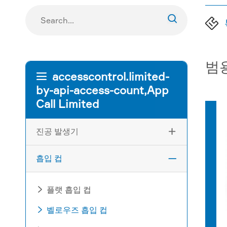

범
accesscontrol.limited-

by-api-access-count,App
Call Limited
진공 발생기

흡입 컵

플랫 흡입 컵

벨로우즈 흡입 컵
